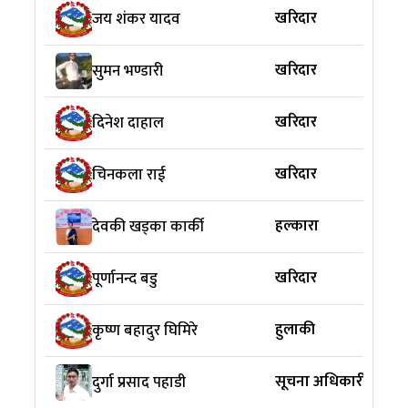
खरिदार
जय शंकर यादव
खरिदार
सुमन भण्डारी
खरिदार
दिनेश दाहाल
खरिदार
चिनकला राई
हल्कारा
देवकी खड्का कार्की
खरिदार
पूर्णानन्द बडु
हुलाकी
कृष्ण बहादुर घिमिरे
सूचना अधिकारी
दुर्गा प्रसाद पहाडी