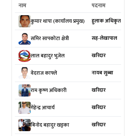
नाम
पदनाम
म
हुलाक अधिकृत
जि
कुमार थापा (कार्यालय प्रमुख)
सह-लेखापाल
जि
समिर सापकोटा क्षेत्री
खरिदार
लाल बहादुर भुजेल
नायब सुब्बा
जि
वेदराज काफ्ले
खरिदार
राम कृष्ण अधिकारी
खरिदार
गेहेन्द्र आचार्य
खरिदार
K
बिनाेद बहादुर खड्रका