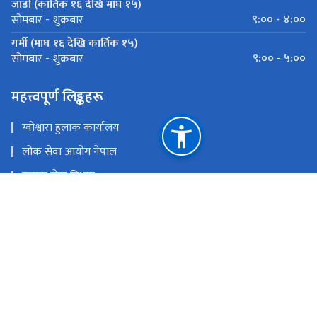
जाडो (कार्तिक १६ देखि माघ १५)
९:०० - ४:००
सोमबार - शुक्रबार
गर्मी (माघ १६ देखि कार्तिक १५)
९:०० - ५:००
सोमबार - शुक्रबार
महत्त्वपूर्ण लिङ्कहरू
ग्वोश्वारा हुलाक कार्यालय
लोक सेवा आयोग नेपाल
हुलाक सेवा विभाग
फेसबुक
राष्ट्रिय प्राकृतिक स्रोत तथा वित्त आयोग
फोन नं. ०४७-५२०१२१ मेल:- sindhuli@nepalpost.gov.np, ग्राहक
सेवा इकाई ०४७-५९०१२२, ९८५४०४५२२१